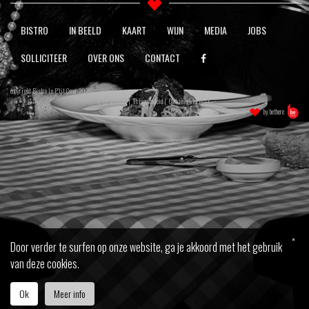
BISTRO
IN BEELD
KAART
WIJN
MEDIA
JOBS
SOLLICITEER
OVER ONS
CONTACT
copyright Bistro Le P'tit Coeur 2026
|
Disclaimer
|
Privacybeleid
|
Cookieverklaring
|
made with
by
bethere
×
Door verder te surfen op onze website, ga je akkoord met het gebruik
van deze cookies.
Ok
Meer info