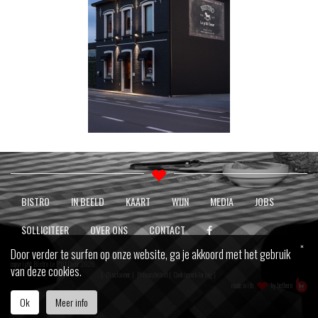
BISTRO
IN BEELD
KAART
WIJN
MEDIA
JOBS
SOLLICITEER
OVER ONS
CONTACT
×
Door verder te surfen op onze website, ga je akkoord met het gebruik
copyright Bistro Le P'tit Coeur 2026
van deze cookies.
|
Disclaimer
|
Privacybeleid
|
Cookieverklaring
|
made with
by
bethere
Ok
Meer info